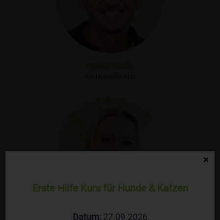
Hysen Sejdiu
Assistenztierarzt
×
Erste Hilfe Kurs für Hunde & Katzen
Datum:
27.09.2026
Bettina Faltenbacher