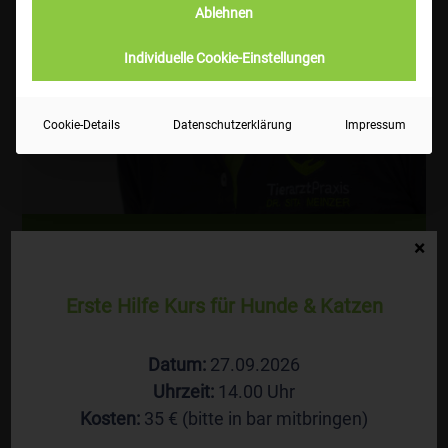
Ablehnen
Individuelle Cookie-Einstellungen
Cookie-Details
Datenschutzerklärung
Impressum
Christine Ladd
×
Tierarzthelferin, zertifizierte Hundephysiotherapeutin
Erste Hilfe Kurs für Hunde & Katzen
Geboren 1975 in Freising
Datum:
27.09.2026
1991-1995 Ausbildung zur Zahntechnikerin in Freising
Uhrzeit:
14.00 Uhr
1995-2001 Zahntechnikerin in Freising
Kosten:
35 € (bitte in bar mitbringen)
2001-2012 Medizinprodukteberaterin und