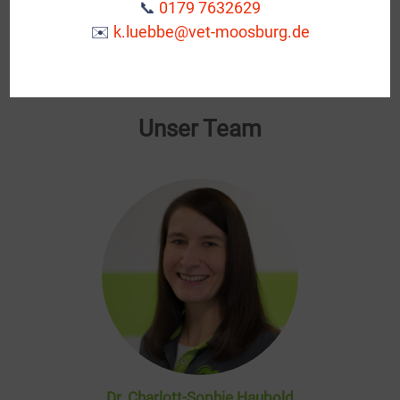
📞
0179 7632629
Januar 2017 Übernahme der Tierarztpraxis ehemals
✉️
k.luebbe@vet-moosburg.de
Dr. Wegler in Moosburg
Unser Team
Dr. Charlott-Sophie Haubold